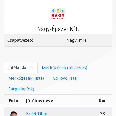
Nagy-Épszer Kft.
Csapatvezető
Nagy Imre
Játékoskeret
Mérkőzések (részletes)
Mérkőzések (lista)
Góllövő lista
Sárga lap(ok)
Fotó
Játékos neve
Kor
Erdei Tibor
38