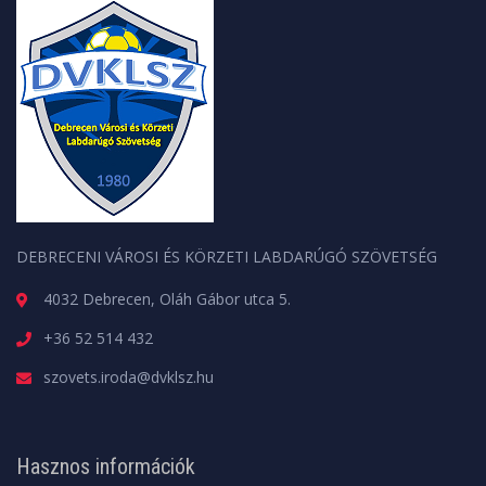
DEBRECENI VÁROSI ÉS KÖRZETI LABDARÚGÓ SZÖVETSÉG
4032 Debrecen, Oláh Gábor utca 5.
+36 52 514 432
szovets.iroda@dvklsz.hu
Hasznos információk