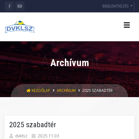
BEJELENTKEZÉS
Archívum
KEZDŐLAP
ARCHÍVUM
2025 SZABADTÉR
2025 szabadtér
dvklsz
2025.11.03