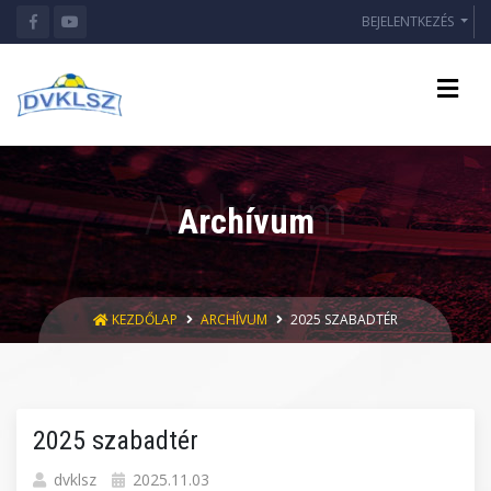
BEJELENTKEZÉS
Archívum
KEZDŐLAP
ARCHÍVUM
2025 SZABADTÉR
2025 szabadtér
dvklsz
2025.11.03