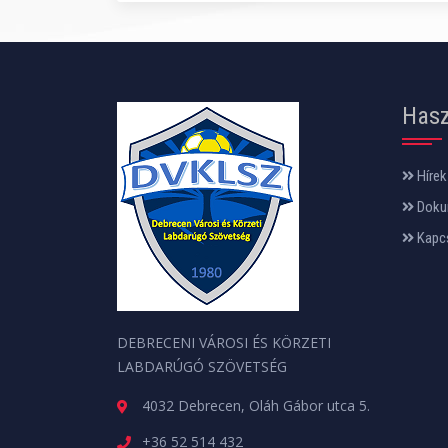
Hasz
Hírek
Doku
Kapc
DEBRECENI VÁROSI ÉS KÖRZETI
LABDARÚGÓ SZÖVETSÉG
4032 Debrecen, Oláh Gábor utca 5.
+36 52 514 432