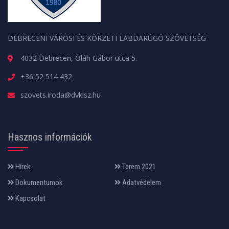
DEBRECENI VÁROSI ÉS KÖRZETI LABDARÚGÓ SZÖVETSÉG
4032 Debrecen, Oláh Gábor utca 5.
+36 52 514 432
szovets.iroda@dvklsz.hu
Hasznos információk
Hírek
Terem 2021
Dokumentumok
Adatvédelem
Kapcsolat