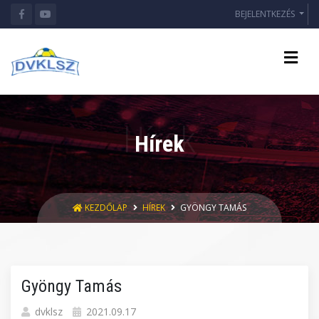
BEJELENTKEZÉS
Hírek
KEZDŐLAP
HÍREK
GYÖNGY TAMÁS
Gyöngy Tamás
dvklsz
2021.09.17