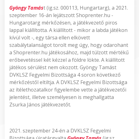
Gyöngy Tamás
t (ig.sz. 000113, Hungartarg), a 2021.
szeptember 16-án lejátszott Shoprenter.hu -
Hungarotarg mérkőzésen, a játékvezető piros
lappal kiállította. A kiállított - mikor a labda játékon
kívül volt -, egy társa ellen elkövett
szabálytalanságot torolt meg úgy, hogy odarohant
a Shoprenter.hu játékosához, majd túlzott mértékű
erőbevetéssel két kézzel a földre lökte. A kiállított
játékos sérülést nem okozott. Gyöngy Tamást
DVKLSZ Fegyelmi Bizottsága 4 soron következő
mérkőzéstől eltiltja. A DVKLSZ Fegyelmi Bizottsága
az ítélethozatalkor figyelembe vette a játékvezetői
jelentést, illetve személyesen is meghallgatta
Zsurka János játékvezetőt.
2021. szeptember 24-én a DVKLSZ Fegyelmi
Bizottsága újratárgyalta
Gyöngy Tamás
(ig.sz.