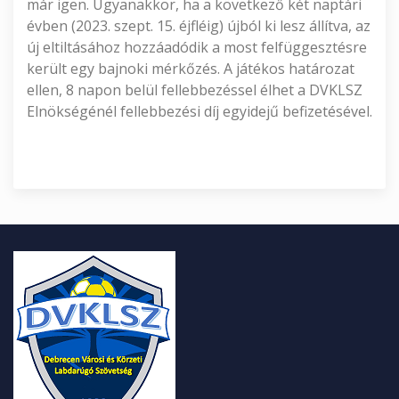
már igen. Ugyanakkor, ha a következő két naptári
évben (2023. szept. 15. éjfléig) újból ki lesz állítva, az
új eltiltásához hozzáadódik a most felfüggesztésre
került egy bajnoki mérkőzés. A játékos határozat
ellen, 8 napon belül fellebbezéssel élhet a DVKLSZ
Elnökségénél fellebbezési díj egyidejű befizetésével.