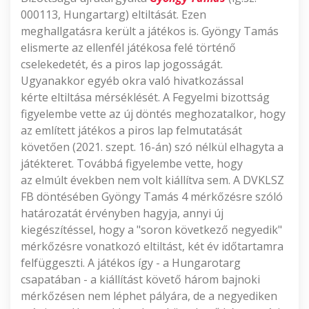
000113, Hungartarg) eltiltását. Ezen
meghallgatásra került a játékos is. Gyöngy Tamás
elismerte az ellenfél játékosa felé történő
cselekedetét, és a piros lap jogosságát.
Ugyanakkor egyéb okra való hivatkozással
kérte eltiltása mérséklését. A Fegyelmi bizottság
figyelembe vette az új döntés meghozatalkor, hogy
az említett játékos a piros lap felmutatását
követően (2021. szept. 16-án) szó nélkül elhagyta a
játékteret. Továbbá figyelembe vette, hogy
az elmúlt években nem volt kiállítva sem. A DVKLSZ
FB döntésében Gyöngy Tamás 4 mérkőzésre szóló
határozatát érvényben hagyja, annyi új
kiegészítéssel, hogy a "soron következő negyedik"
mérkőzésre vonatkozó eltiltást, két év időtartamra
felfüggeszti. A játékos így - a Hungarotarg
csapatában - a kiállítást követő három bajnoki
mérkőzésen nem léphet pályára, de a negyediken