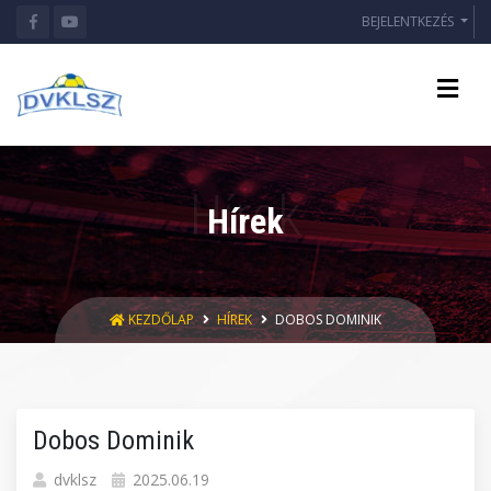
BEJELENTKEZÉS
Hírek
KEZDŐLAP
HÍREK
DOBOS DOMINIK
Dobos Dominik
dvklsz
2025.06.19