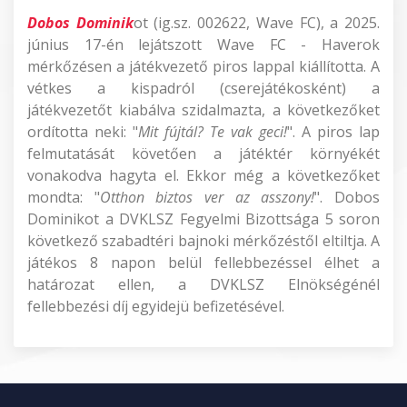
Dobos Dominik
ot (ig.sz. 002622, Wave FC), a 2025.
június 17-én lejátszott Wave FC - Haverok
mérkőzésen a játékvezető piros lappal kiállította. A
vétkes a kispadról (cserejátékosként) a
játékvezetőt kiabálva szidalmazta, a következőket
ordította neki: "
Mit fújtál? Te vak geci!
". A piros lap
felmutatását követően a játéktér környékét
vonakodva hagyta el. Ekkor még a következőket
mondta: "
Otthon biztos ver az asszony!
". Dobos
Dominikot a DVKLSZ Fegyelmi Bizottsága 5 soron
következő szabadtéri bajnoki mérkőzéstől eltiltja. A
játékos 8 napon belül fellebbezéssel élhet a
határozat ellen, a DVKLSZ Elnökségénél
fellebbezési díj egyidejü befizetésével.