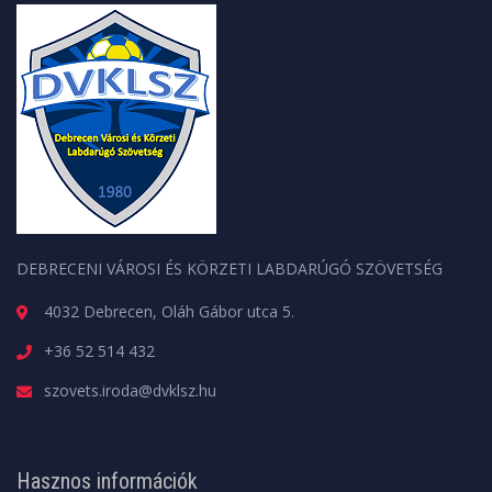
DEBRECENI VÁROSI ÉS KÖRZETI LABDARÚGÓ SZÖVETSÉG
4032 Debrecen, Oláh Gábor utca 5.
+36 52 514 432
szovets.iroda@dvklsz.hu
Hasznos információk