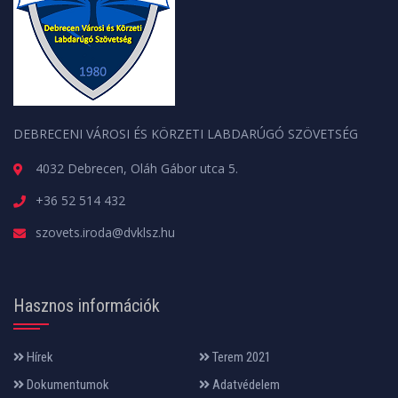
DEBRECENI VÁROSI ÉS KÖRZETI LABDARÚGÓ SZÖVETSÉG
4032 Debrecen, Oláh Gábor utca 5.
+36 52 514 432
szovets.iroda@dvklsz.hu
Hasznos információk
Hírek
Terem 2021
Dokumentumok
Adatvédelem