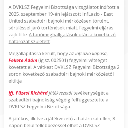
A DVKLSZ Fegyelmi Bizottsága vizsgálatot indított a
2025. szeptember 19-én lejátszott InfLazio - East
United szabadtéri bajnoki mérkőzésen történt,
sérüléssel járó történések miatt. Fegyelmi eljárás
zajlott le.
A tanúmeghallgatások után a következő
határozat született
:
Megállapításra került, hogy az
InfLazio kapusa
,
Fekete Ádám
(ig.sz. 002501) fegyelmi vétséget
követett el. A vétkest DVKLSZ Fegyelmi Bizottsága 2
soron következő szabadtéri bajnoki mérkőzéstől
eltiltja.
Ifj. Füzesi Richárd
játékvezetői
tevékenységét a
szabadtéri bajnokság végéig felfüggesztette a
DVKLSZ Fegyelmi Bizottsága.
A játékos, illetve a játékvezető a határozat ellen, 8
napon belül fellebbezéssel élhet a DVKLSZ