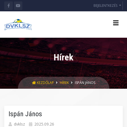
BEJELENTKEZÉS
Hírek
KEZDŐLAP
HÍREK
ISPÁN JÁNOS
Ispán János
dvklsz
2025.09.26