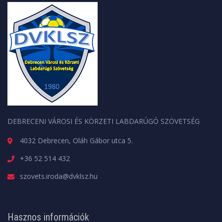
DEBRECENI VÁROSI ÉS KÖRZETI LABDARÚGÓ SZÖVETSÉG
4032 Debrecen, Oláh Gábor utca 5.
+36 52 514 432
szovets.iroda@dvklsz.hu
Hasznos információk