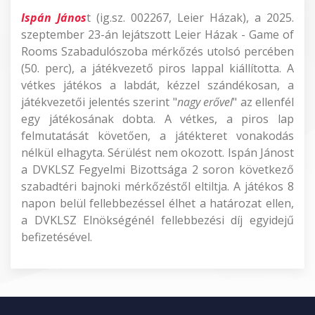
Ispán János
t (ig.sz. 002267, Leier Házak), a 2025.
szeptember 23-án lejátszott Leier Házak - Game of
Rooms Szabadulószoba mérkőzés utolsó percében
(50. perc), a játékvezető piros lappal kiállította. A
vétkes játékos a labdát, kézzel szándékosan, a
játékvezetői jelentés szerint "
nagy erővel
" az ellenfél
egy játékosának dobta. A vétkes, a piros lap
felmutatását követően, a játékteret vonakodás
nélkül elhagyta. Sérülést nem okozott. Ispán Jánost
a DVKLSZ Fegyelmi Bizottsága 2 soron következő
szabadtéri bajnoki mérkőzéstől eltiltja. A játékos 8
napon belül fellebbezéssel élhet a határozat ellen,
a DVKLSZ Elnökségénél fellebbezési díj egyidejű
befizetésével.