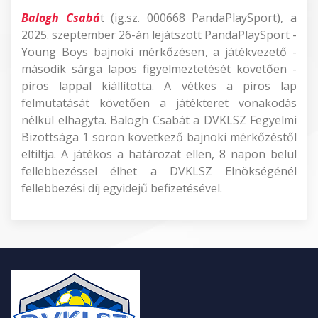
Balogh Csabá
t (ig.sz. 000668 PandaPlaySport), a
2025. szeptember 26-án lejátszott PandaPlaySport -
Young Boys bajnoki mérkőzésen, a játékvezető -
második sárga lapos figyelmeztetését követően -
piros lappal kiállította. A vétkes a piros lap
felmutatását követően a játékteret vonakodás
nélkül elhagyta. Balogh Csabát a DVKLSZ Fegyelmi
Bizottsága 1 soron következő bajnoki mérkőzéstől
eltiltja. A játékos a határozat ellen, 8 napon belül
fellebbezéssel élhet a DVKLSZ Elnökségénél
fellebbezési díj egyidejű befizetésével.