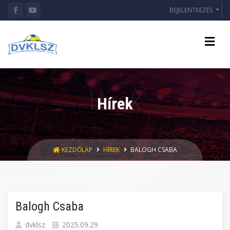
BEJELENTKEZÉS
Hírek
KEZDŐLAP
HÍREK
BALOGH CSABA
Balogh Csaba
dvklsz
2025.09.29