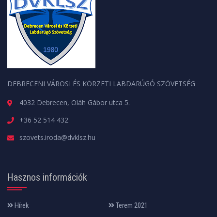
DEBRECENI VÁROSI ÉS KÖRZETI LABDARÚGÓ SZÖVETSÉG
4032 Debrecen, Oláh Gábor utca 5.
+36 52 514 432
szovets.iroda@dvklsz.hu
Hasznos információk
Hírek
Terem 2021