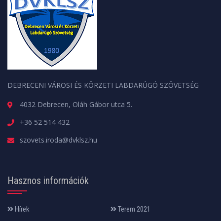
DEBRECENI VÁROSI ÉS KÖRZETI LABDARÚGÓ SZÖVETSÉG
4032 Debrecen, Oláh Gábor utca 5.
+36 52 514 432
szovets.iroda@dvklsz.hu
Hasznos információk
Hírek
Terem 2021