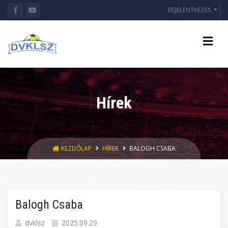
BEJELENTKEZÉS
Hírek
KEZDŐLAP
HÍREK
BALOGH CSABA
Balogh Csaba
dvklsz
2025.09.29