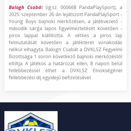
Balogh Csabá
t (ig.sz. 000668 PandaPlaySport), a
2025. szeptember 26-án lejátszott PandaPlaySport -
Young Boys bajnoki mérkőzésen, a játékvezető -
második sárga lapos figyelmeztetését követően -
piros lappal kiállította. A vétkes a piros lap
felmutatását követően a játékteret vonakodás
nélkül elhagyta. Balogh Csabát a DVKLSZ Fegyelmi
Bizottsága 1 soron következő bajnoki mérkőzéstől
eltiltja. A játékos a határozat ellen, 8 napon belül
fellebbezéssel élhet a DVKLSZ Elnökségénél
fellebbezési díj egyidejű befizetésével.