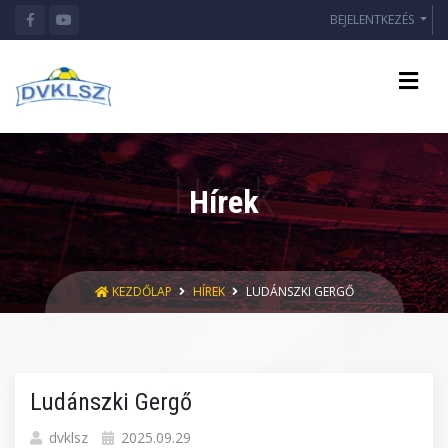
BEJELENTKEZÉS
Hírek
KEZDŐLAP
HÍREK
LUDÁNSZKI GERGŐ
Ludánszki Gergő
dvklsz
2025.09.29