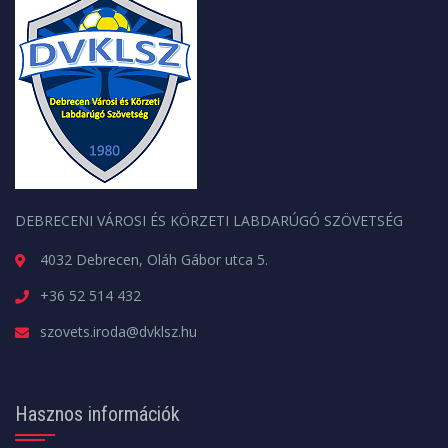
DEBRECENI VÁROSI ÉS KÖRZETI LABDARÚGÓ SZÖVETSÉG
4032 Debrecen, Oláh Gábor utca 5.
+36 52 514 432
szovets.iroda@dvklsz.hu
Hasznos információk