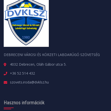
DEBRECENI VÁROSI ÉS KÖRZETI LABDARÚGÓ SZÖVETSÉG
4032 Debrecen, Oláh Gábor utca 5.
+36 52 514 432
szovets.iroda@dvklsz.hu
Hasznos információk