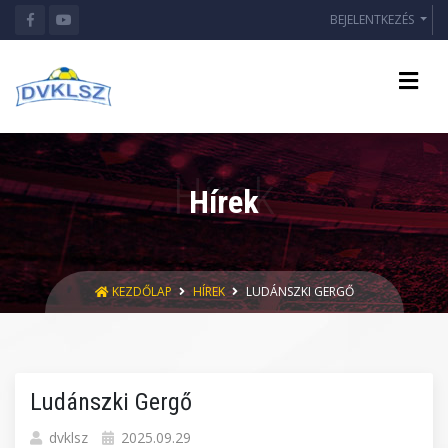
BEJELENTKEZÉS
Hírek
KEZDŐLAP
HÍREK
LUDÁNSZKI GERGŐ
Ludánszki Gergő
dvklsz
2025.09.29