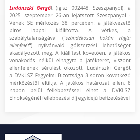
Ludánszki Gergő
t (ig.sz. 002448, Szeszpanyol), a
2025. szeptember 26-án lejátszott Szeszpanyol -
Vének SE mérkőzés 38. percében, a játékvezető
piros lappal kiállította. A vétkes, a
szabálytalanságával ("
szándékosan bokán rúgta
ellenfelét
") nyílvánvaló gólszerzési lehetőséget
akadályozott meg. A kiállítást követően, a játékos
vonakodás nélkül elhagyta a játékteret, viszont
ellenfelének sérülést okozott. Ludánszki Gergőt
a DVKLSZ Fegyelmi Bizottsága 3 soron következő
mérkőzéstől eltiltja. A játékos határozat ellen, 8
napon belül fellebbezéssel élhet a DVKLSZ
Elnökségénél fellebbezési díj egyidejű befizetésével.