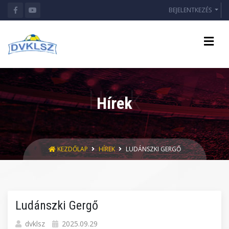
BEJELENTKEZÉS
Hírek
KEZDŐLAP
HÍREK
LUDÁNSZKI GERGŐ
Ludánszki Gergő
dvklsz
2025.09.29