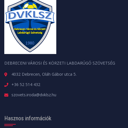
DEBRECENI VÁROSI ÉS KÖRZETI LABDARÚGÓ SZÖVETSÉG
4032 Debrecen, Oláh Gábor utca 5.
+36 52 514 432
szovets.iroda@dvklsz.hu
Hasznos információk