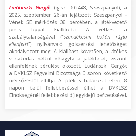
Ludánszki Gergő
t (ig.sz. 002448, Szeszpanyol), a
2025. szeptember 26-án lejátszott Szeszpanyol -
Vének SE mérkőzés 38. percében, a játékvezető
piros lappal kiállította. A vétkes, a
szabálytalanságával ("
szándékosan bokán rúgta
ellenfelét
") nyílvánvaló gólszerzési lehetőséget
akadályozott meg. A kiállítást követően, a játékos
vonakodás nélkül elhagyta a játékteret, viszont
ellenfelének sérülést okozott. Ludánszki Gergőt
a DVKLSZ Fegyelmi Bizottsága 3 soron következő
mérkőzéstől eltiltja. A játékos határozat ellen, 8
napon belül fellebbezéssel élhet a DVKLSZ
Elnökségénél fellebbezési díj egyidejű befizetésével.