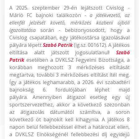
A 2025. szeptember 29-én lejátszott Civislog -
Márió FC bajnoki találkozón -
a játékvezető, az
ellenfél jelzését követő, mérkőzés közbeni újbóli
igazoltatása
során - bebizonyosodott, hogy a
Civislog csapatában, egy játékostársa igazolásával
pályára lépett
Szabó Patrik
(ig.sz. 001612). A játékos
eltiltása alatt játszott jogosulatlanul!
Szabó
Patrik
esetében a DVKLSZ Fegyelmi Bizottsága, a
korábban meghozott 3 mérkőzéses eltiltását
megtartva, további 3 mérkőzéses eltiltást ítél meg.
Így a játékos leghamarabb, a 2026. évi szabadtéri
bajnokság 6. fordulójában léphet majd
pályára. Amennyiben átigazol esetleg egy új
sportszervezethez, akkor a következő szezonban
az átigazolás dátumától számítva, a soron
következő öt bajnokit kell kihagynia. A játékos 8
napon belül fellebbezéssel élhet a határozat ellen,
a DVKLSZ Elnökségénél fellebbezési díj egyidejű