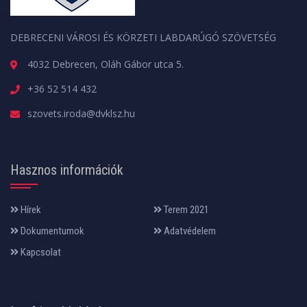
DEBRECENI VÁROSI ÉS KÖRZETI LABDARÚGÓ SZÖVETSÉG
4032 Debrecen, Oláh Gábor utca 5.
+36 52 514 432
szovets.iroda@dvklsz.hu
Hasznos információk
Hírek
Terem 2021
Dokumentumok
Adatvédelem
Kapcsolat