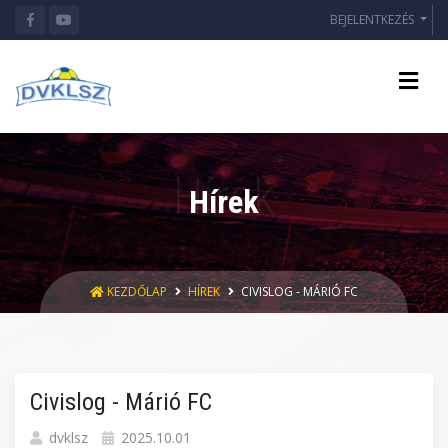
BEJELENTKEZÉS
Hírek
KEZDŐLAP
HÍREK
CIVISLOG - MÁRIÓ FC
Civislog - Márió FC
dvklsz
2025.10.01