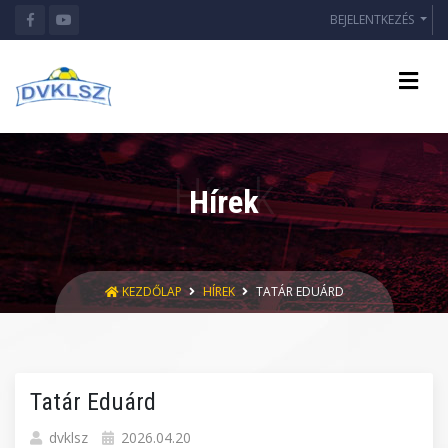
BEJELENTKEZÉS
Hírek
KEZDŐLAP
HÍREK
TATÁR EDUÁRD
Tatár Eduárd
dvklsz
2026.04.20