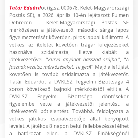
Tatár Eduárd
ot (ig.sz. 000678, Kelet-Magyarországi
Postás SE), a 2026. április 10-én lejátszott Fulmen
Debrecen - Kelet-Magyarországi Postás SE
mérkőzésen a játékvezető, második sárga lapos
figyelmeztetését követően, piros lappal kiállította. A
vétkes, az ítéletet követően trágár kifejezéseket
használva szidalmazta, illetve kiabált a
játékvezetővel. "
Kurva anyádat basszad szájba.
", "
A
fasznak vezetsz mérkőzéseket, Te geci
!". Majd a lefújást
követően is tovább szidalmazta a játékvezetőt.
Tatár Eduárdot a DVKLSZ Fegyelmi Bizottsága 4
soron következő bajnoki mérkőzéstől eltiltja. A
DVKLSZ Fegyelmi Bizottsága döntésekor
figyelembe vette a játékvezetői jelentést, a
játékvezetői pótjelentést. Továbbá, feldolgozta a
vétkes játékos csapatvezetője által benyújtott
levelet. A játékos 8 napon belül fellebbezéssel élhet
a határozat ellen, a DVKLSZ Elnökségénél