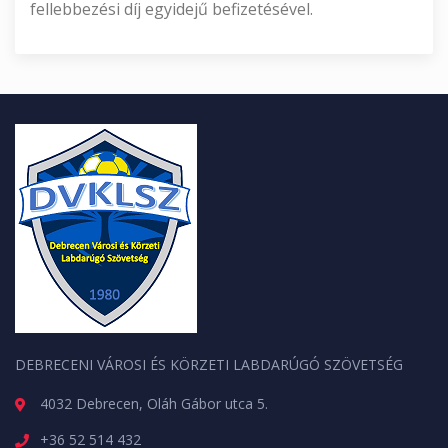
fellebbezési díj egyidejű befizetésével.
DEBRECENI VÁROSI ÉS KÖRZETI LABDARÚGÓ SZÖVETSÉG
4032 Debrecen, Oláh Gábor utca 5.
+36 52 514 432