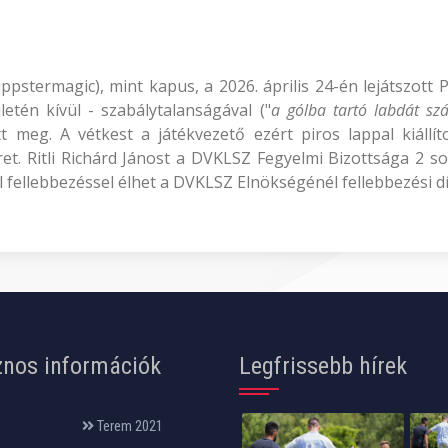
 Tippstermagic), mint kapus, a 2026. április 24-én lejátszo
etén kívül - szabálytalanságával ("
a gólba tartó labdát sz
 meg. A vétkest a játékvezető ezért piros lappal kiállíto
et. Ritli Richárd Jánost a DVKLSZ Fegyelmi Bizottsága 2 so
l fellebbezéssel élhet a DVKLSZ Elnökségénél fellebbezési díj
nos információk
Legfrissebb hírek
Terem 2021