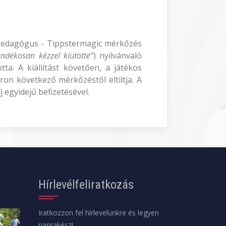
tt Pedagógus - Tippstermagic mérkőzés
ándékosan kézzel kiütötte
") nyilvánvaló
tta. A kiállítást követően, a játékos
ron következő mérkőzéstől eltiltja. A
 egyidejű befizetésével.
Hírlevélfeliratkozás
Iratkozzon fel hírlevelünkre és legyen
naprakész!