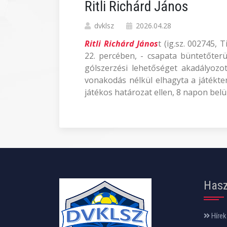
Ritli Richárd János
dvklsz
2026.04.28
Ritli Richárd János
t (ig.sz. 002745,
22. percében, - csapata büntetőterül
gólszerzési lehetőséget akadályozott
vonakodás nélkül elhagyta a játékter
játékos határozat ellen, 8 napon belü
Hasz
Hírek