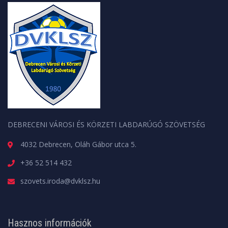
DEBRECENI VÁROSI ÉS KÖRZETI LABDARÚGÓ SZÖVETSÉG
4032 Debrecen, Oláh Gábor utca 5.
+36 52 514 432
szovets.iroda@dvklsz.hu
Hasznos információk