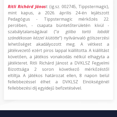
Ritli Richárd János
t (ig.sz. 002745, Tippstermagic),
mint kapus, a 2026. április 24-én lejátszott
Pedagógus - Tippstermagic mérkőzés 22.
percében, - csapata büntetőterületén kívül -
szabálytalanságával ("
a gólba tartó labdát
szándékosan kézzel kiütötte
") nyilvánvaló gólszerzési
lehetőséget akadályozott meg. A vétkest a
játékvezető ezért piros lappal kiállította. A kiállítást
követően, a játékos vonakodás nélkül elhagyta a
játékteret. Ritli Richárd Jánost a DVKLSZ Fegyelmi
Bizottsága 2 soron következő mérkőzéstől
eltiltja. A játékos határozat ellen, 8 napon belül
fellebbezéssel élhet a DVKLSZ Elnökségénél
fellebbezési díj egyidejű befizetésével.