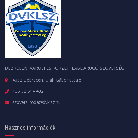
DEBRECENI VÁROSI ÉS KÖRZETI LABDARÚGÓ SZÖVETSÉG
4032 Debrecen, Oláh Gábor utca 5.
+36 52 514 432
szovets.iroda@dvklsz.hu
Hasznos információk