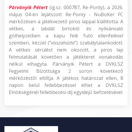
Párványik Pétert
(ig.sz. 000787, Re-Ponty), a 2026.
május 04-én lejátszott Re-Ponty - NuBoKer FC
mérkőzésen a játékvezető piros lappal kiállította. A
vétkes, a labdát birtokló és nyílvánvaló
gólhelyzetben a kapu felé futó ellenfelével
szemben, kézzel ("
visszahúzta
") szabálytalankodott.
A vétkes sérülést nem okozott, a piros lap
felmutatását követően a játékteret vonakodás
nélkül elhagyta. Párványik Pétert a DVKLSZ
Fegyelmi Bizottsága 2 soron következő
mérkőzéstől eltíltja. A játékos határozat ellen, 8
napon belül fellebbezéssel élhet a DVKLSZ
Elnökségénél fellebbezési díj egyidejű befizetésével.