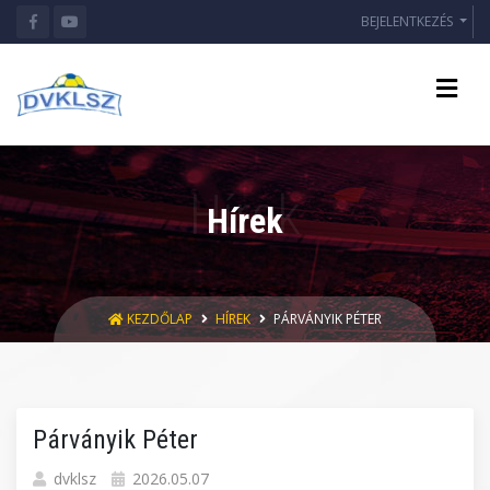
BEJELENTKEZÉS
Hírek
KEZDŐLAP
HÍREK
PÁRVÁNYIK PÉTER
Párványik Péter
dvklsz
2026.05.07