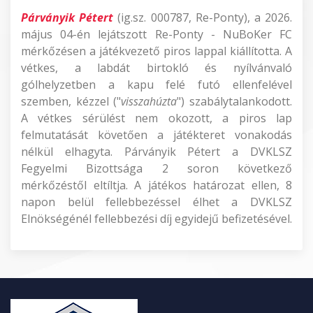
Párványik Pétert
(ig.sz. 000787, Re-Ponty), a 2026.
május 04-én lejátszott Re-Ponty - NuBoKer FC
mérkőzésen a játékvezető piros lappal kiállította. A
vétkes, a labdát birtokló és nyílvánvaló
gólhelyzetben a kapu felé futó ellenfelével
szemben, kézzel ("
visszahúzta
") szabálytalankodott.
A vétkes sérülést nem okozott, a piros lap
felmutatását követően a játékteret vonakodás
nélkül elhagyta. Párványik Pétert a DVKLSZ
Fegyelmi Bizottsága 2 soron következő
mérkőzéstől eltíltja. A játékos határozat ellen, 8
napon belül fellebbezéssel élhet a DVKLSZ
Elnökségénél fellebbezési díj egyidejű befizetésével.