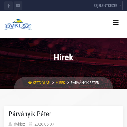
BEJELENTKEZÉS
Hírek
KEZDŐLAP
HÍREK
PÁRVÁNYIK PÉTER
Párványik Péter
dvklsz
2026.05.07