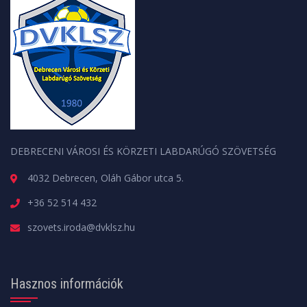
DEBRECENI VÁROSI ÉS KÖRZETI LABDARÚGÓ SZÖVETSÉG
4032 Debrecen, Oláh Gábor utca 5.
+36 52 514 432
szovets.iroda@dvklsz.hu
Hasznos információk