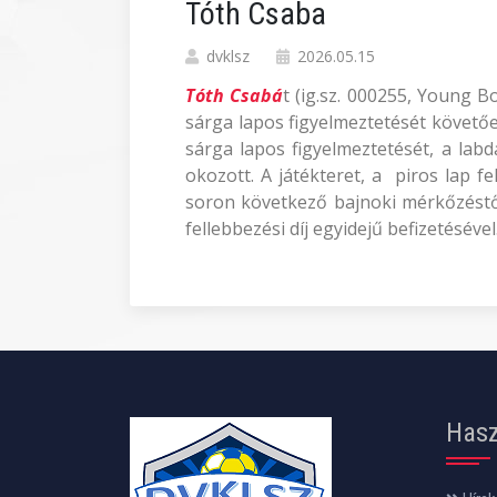
Tóth Csaba
dvklsz
2026.05.15
Tóth Csabá
t (ig.sz. 000255, Young 
sárga lapos figyelmeztetését követően,
sárga lapos figyelmeztetését, a labd
okozott. A játékteret, a piros lap 
soron következő bajnoki mérkőzéstől 
fellebbezési díj egyidejű befizetésével
Hasz