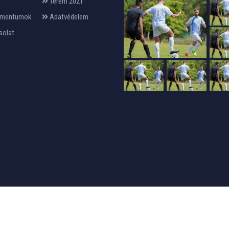
Terem 2021
mentumok
Adatvédelem
solat
24design
készítette