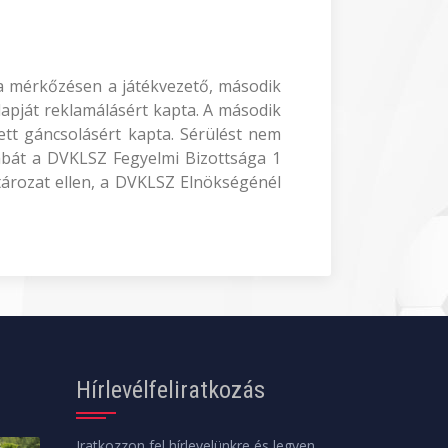
Ia mérkőzésen a játékvezető, második
a lapját reklamálásért kapta. A második
tett gáncsolásért kapta. Sérülést nem
sabát a DVKLSZ Fegyelmi Bizottsága 1
atározat ellen, a DVKLSZ Elnökségénél
Hírlevélfeliratkozás
Iratkozzon fel hírlevelünkre és legyen