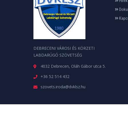
Hírek
Doku
Kapc
DEBRECENI VÁROSI ÉS KÖRZETI
LABDARÚGÓ SZÖVETSÉG
4032 Debrecen, Oláh Gábor utca 5.
+36 52 514 432
szovets.iroda@dvklsz.hu
Minden jog fenntartva. © 2026 | A weboldalt a
web