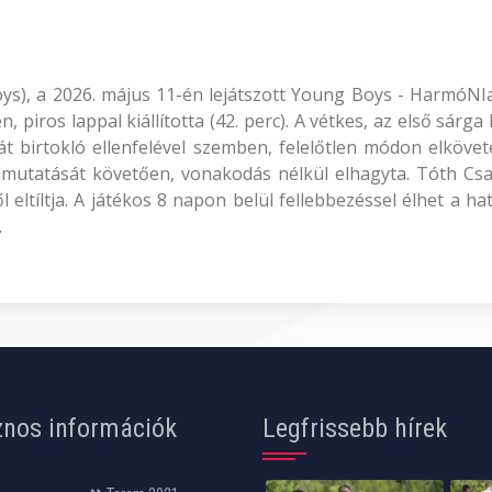
Boys), a 2026. május 11-én lejátszott Young Boys - HarmóN
 piros lappal kiállította (42. perc). A vétkes, az első sárg
át birtokló ellenfelével szemben, felelőtlen módon elköve
felmutatását követően, vonakodás nélkül elhagyta. Tóth C
eltíltja. A játékos 8 napon belül fellebbezéssel élhet a h
.
nos információk
Legfrissebb hírek