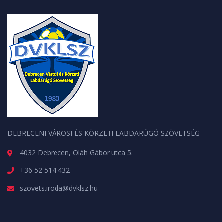
DEBRECENI VÁROSI ÉS KÖRZETI LABDARÚGÓ SZÖVETSÉG
4032 Debrecen, Oláh Gábor utca 5.
+36 52 514 432
szovets.iroda@dvklsz.hu