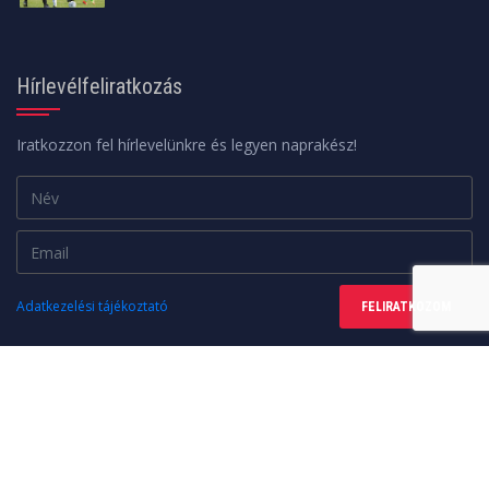
Hírlevélfeliratkozás
Iratkozzon fel hírlevelünkre és legyen naprakész!
Adatkezelési tájékoztató
FELIRATKOZOM
Minden jog fenntartva. © 2026 | A weboldalt a
web24design
készítette