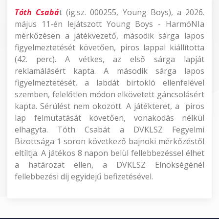
Tóth Csabá
t (ig.sz. 000255, Young Boys), a 2026.
május 11-én lejátszott Young Boys - HarmóNIa
mérkőzésen a játékvezető, második sárga lapos
figyelmeztetését követően, piros lappal kiállította
(42. perc). A vétkes, az első sárga lapját
reklamálásért kapta. A második sárga lapos
figyelmeztetését, a labdát birtokló ellenfelével
szemben, felelőtlen módon elkövetett gáncsolásért
kapta. Sérülést nem okozott. A játékteret, a piros
lap felmutatását követően, vonakodás nélkül
elhagyta. Tóth Csabát a DVKLSZ Fegyelmi
Bizottsága 1 soron következő bajnoki mérkőzéstől
eltíltja. A játékos 8 napon belül fellebbezéssel élhet
a határozat ellen, a DVKLSZ Elnökségénél
fellebbezési díj egyidejű befizetésével.