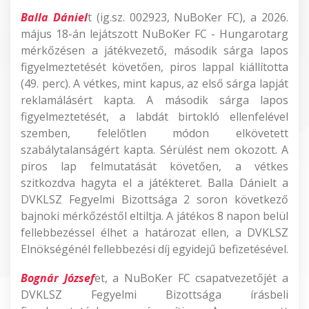
Balla Dániel
t (ig.sz. 002923, NuBoKer FC), a 2026.
május 18-án lejátszott NuBoKer FC - Hungarotarg
mérkőzésen a játékvezető, második sárga lapos
figyelmeztetését követően, piros lappal kiállította
(49. perc). A vétkes, mint kapus, az első sárga lapját
reklamálásért kapta. A második sárga lapos
figyelmeztetését, a labdát birtokló ellenfelével
szemben, felelőtlen módon elkövetett
szabálytalanságért kapta. Sérülést nem okozott. A
piros lap felmutatását követően, a vétkes
szitkozdva hagyta el a játékteret. Balla Dánielt a
DVKLSZ Fegyelmi Bizottsága 2 soron következő
bajnoki mérkőzéstől eltiltja. A játékos 8 napon belül
fellebbezéssel élhet a határozat ellen, a DVKLSZ
Elnökségénél fellebbezési díj egyidejű befizetésével.
Bognár József
et, a NuBoKer FC csapatvezetőjét a
DVKLSZ Fegyelmi Bizottsága írásbeli