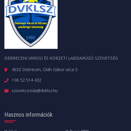
DEBRECENI VÁROSI ÉS KÖRZETI LABDARÚGÓ SZÖVETSÉG
4032 Debrecen, Oláh Gábor utca 5.
+36 52 514 432
szovets.iroda@dvklsz.hu
Hasznos információk