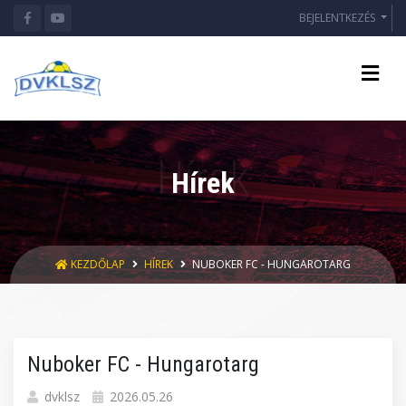
BEJELENTKEZÉS
Hírek
KEZDŐLAP
HÍREK
NUBOKER FC - HUNGAROTARG
Nuboker FC - Hungarotarg
dvklsz
2026.05.26