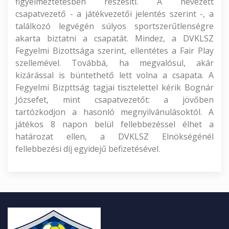
figyelmeztetésben részesíti. A nevezett
csapatvezető - a játékvezetői jelentés szerint -, a
találkozó legvégén súlyos sportszerűtlenségre
akarta biztatni a csapatát. Mindez, a DVKLSZ
Fegyelmi Bizottsága szerint, ellentétes a Fair Play
szellemével. Továbbá, ha megvalósul, akár
kizárással is büntethető lett volna a csapata. A
Fegyelmi Bizpttság tagjai tisztelettel kérik Bognár
Józsefet, mint csapatvezetőt: a jövőben
tartózkodjon a hasonló megnyilvánulásoktól. A
játékos 8 napon belül fellebbezéssel élhet a
határozat ellen, a DVKLSZ Elnökségénél
fellebbezési díj egyidejű befizetésével.