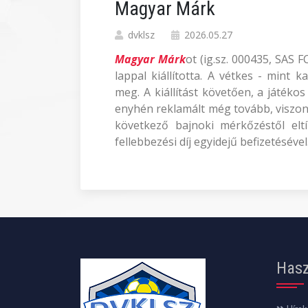
Magyar Márk
dvklsz
2026.05.27
Magyar Márk
ot (ig.sz. 000435, SAS 
lappal kiállította. A vétkes - mint 
meg. A kiállítást követően, a játéko
enyhén reklamált még tovább, viszon
következő bajnoki mérkőzéstől eltí
fellebbezési díj egyidejű befizetésével
Hasz