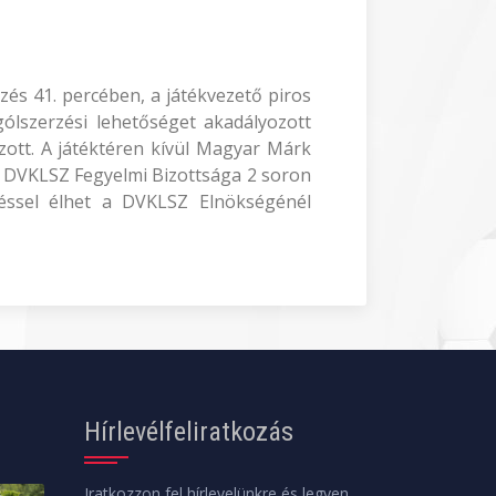
zés 41. percében, a játékvezető piros
 gólszerzési lehetőséget akadályozott
ozott. A játéktéren kívül Magyar Márk
a DVKLSZ Fegyelmi Bizottsága 2 soron
ezéssel élhet a DVKLSZ Elnökségénél
Hírlevélfeliratkozás
Iratkozzon fel hírlevelünkre és legyen