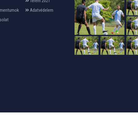
Terem 2021
mentumok
Adatvédelem
solat
24design
készítette