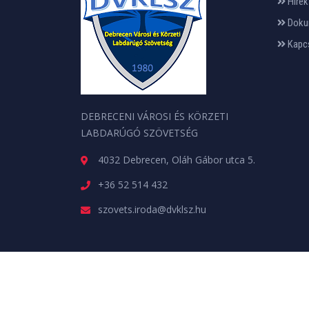
Hírek
Doku
Kapc
DEBRECENI VÁROSI ÉS KÖRZETI
LABDARÚGÓ SZÖVETSÉG
4032 Debrecen, Oláh Gábor utca 5.
+36 52 514 432
szovets.iroda@dvklsz.hu
Minden jog fenntartva. © 2026 | A weboldalt a
web