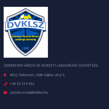
DEBRECENI VÁROSI ÉS KÖRZETI LABDARÚGÓ SZÖVETSÉG
4032 Debrecen, Oláh Gábor utca 5.
+36 52 514 432
szovets.iroda@dvklsz.hu