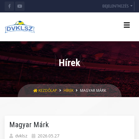
BEJELENTKEZÉS
Hírek
KEZDŐLAP
HÍREK
MAGYAR MÁRK
Magyar Márk
dvklsz
2026.05.27