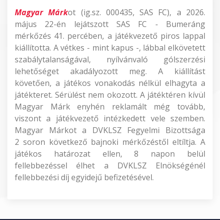
Magyar Márk
ot (ig.sz. 000435, SAS FC), a 2026.
május 22-én lejátszott SAS FC - Bumeráng
mérkőzés 41. percében, a játékvezető piros lappal
kiállította. A vétkes - mint kapus -, lábbal elkövetett
szabálytalanságával, nyílvánvaló gólszerzési
lehetőséget akadályozott meg. A kiállítást
követően, a játékos vonakodás nélkül elhagyta a
játékteret. Sérülést nem okozott. A játéktéren kívül
Magyar Márk enyhén reklamált még tovább,
viszont a játékvezető intézkedett vele szemben.
Magyar Márkot a DVKLSZ Fegyelmi Bizottsága
2 soron következő bajnoki mérkőzéstől eltíltja. A
játékos határozat ellen, 8 napon belül
fellebbezéssel élhet a DVKLSZ Elnökségénél
fellebbezési díj egyidejű befizetésével.