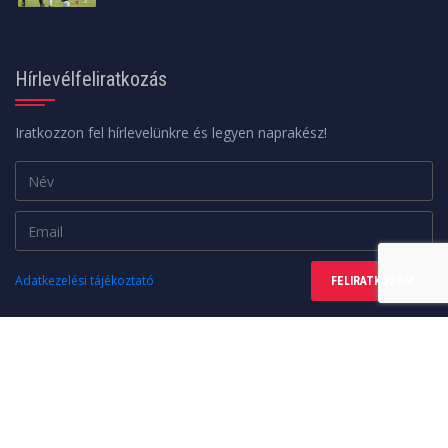
Hírlevélfeliratkozás
Iratkozzon fel hírlevelünkre és legyen naprakész!
Adatkezelési tájékoztató
FELIRATKOZOM
Minden jog fenntartva. © 2026 | A weboldalt a
web24design
készítette