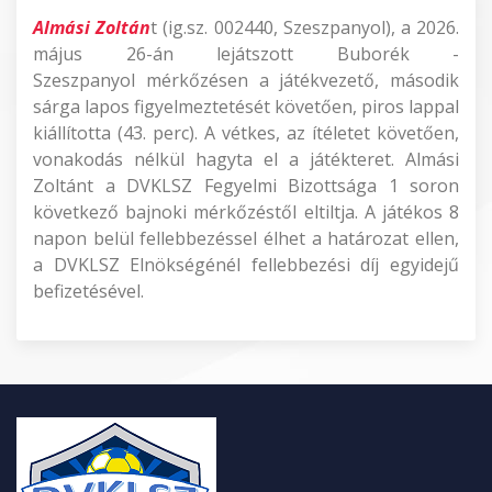
Almási Zoltán
t (ig.sz. 002440, Szeszpanyol), a 2026.
május 26-án lejátszott Buborék -
Szeszpanyol mérkőzésen a játékvezető, második
sárga lapos figyelmeztetését követően, piros lappal
kiállította (43. perc). A vétkes, az ítéletet követően,
vonakodás nélkül hagyta el a játékteret. Almási
Zoltánt a DVKLSZ Fegyelmi Bizottsága 1 soron
következő bajnoki mérkőzéstől eltiltja. A játékos 8
napon belül fellebbezéssel élhet a határozat ellen,
a DVKLSZ Elnökségénél fellebbezési díj egyidejű
befizetésével.