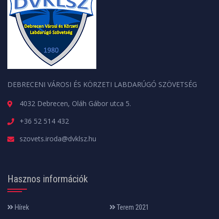
DEBRECENI VÁROSI ÉS KÖRZETI LABDARÚGÓ SZÖVETSÉG
4032 Debrecen, Oláh Gábor utca 5.
+36 52 514 432
szovets.iroda@dvklsz.hu
Hasznos információk
Hírek
Terem 2021