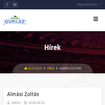
BEJELENTKEZÉS
Hírek
KEZDŐLAP
HÍREK
ALMÁSI ZOLTÁN
Almási Zoltán
dvklsz
2026.06.02