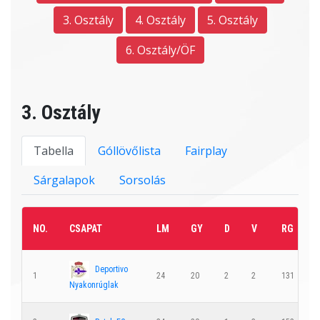
3. Osztály
4. Osztály
5. Osztály
6. Osztály/ÖF
3. Osztály
Tabella
Góllövőlista
Fairplay
Sárgalapok
Sorsolás
NO.
CSAPAT
LM
GY
D
V
RG
Deportivo
1
24
20
2
2
131
5
Nyakonrúglak