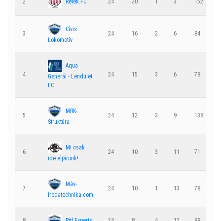
Retek FC
2
24
20
1
3
152
6
Cívis
3
24
16
2
6
84
5
Lokomotív
Aqua
4
24
15
3
6
78
6
Generál - Lendület
FC
MRK-
5
24
12
3
9
138
1
Struktúra
Mi csak
6
24
10
3
11
71
7
ide eljárunk!
Máv-
7
24
10
1
13
78
9
Irodatechnika.com
Pitl Experts
8
24
8
4
12
88
1