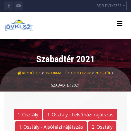
BEJELENTKEZÉS
Szabadtér 2021
KEZDŐLAP
INFORMÁCIÓK
>
ARCHIVUM
>
2021-TŐL
>
SZABADTÉR 2021
1. Osztály
1. Osztály - Felsőházi rájátszás
1. Osztály - Alsóházi rájátszás
2. Osztály