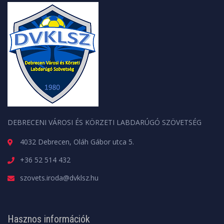
DEBRECENI VÁROSI ÉS KÖRZETI LABDARÚGÓ SZÖVETSÉG
4032 Debrecen, Oláh Gábor utca 5.
+36 52 514 432
szovets.iroda@dvklsz.hu
Hasznos információk