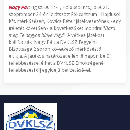
Nagy Pál
t (ig.sz. 001271, Hajdusol Kft.), a 2021.
szeptember 24-én lejátszott Fékcentrum - Hajdusol
Kft. mérkőzésen, Kovács Péter játékvezetőnek - egy
ítéletét követően - a következőket mondta: "
Bazd
meg, Te nagyon hülye vagy!
". A vétkes játékost
kiállították. Nagy Pált a DVKLSZ Fegyelmi
Bizottsága 2 soron következő mérkőzéstől
eltiltja. A játékos határozat ellen, 8 napon belül
fellebbezéssel élhet a DVKLSZ Elnökségénél
fellebbezési díj egyidejű befizetésével.