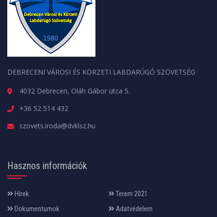
DEBRECENI VÁROSI ÉS KÖRZETI LABDARÚGÓ SZÖVETSÉG
4032 Debrecen, Oláh Gábor utca 5.
+36 52 514 432
szovets.iroda@dvklsz.hu
Hasznos információk
Hírek
Terem 2021
Dokumentumok
Adatvédelem