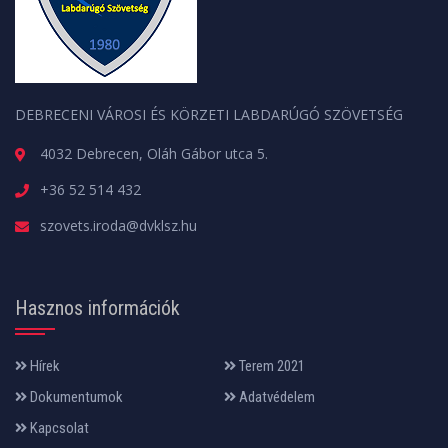
DEBRECENI VÁROSI ÉS KÖRZETI LABDARÚGÓ SZÖVETSÉG
4032 Debrecen, Oláh Gábor utca 5.
+36 52 514 432
szovets.iroda@dvklsz.hu
Hasznos információk
Hírek
Terem 2021
Dokumentumok
Adatvédelem
Kapcsolat