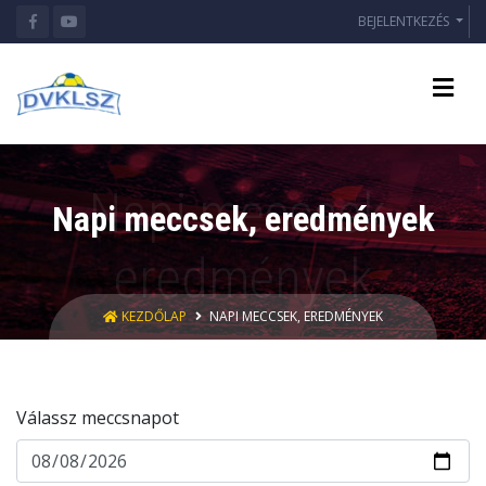
BEJELENTKEZÉS
Napi meccsek, eredmények
KEZDŐLAP
NAPI MECCSEK, EREDMÉNYEK
Válassz meccsnapot