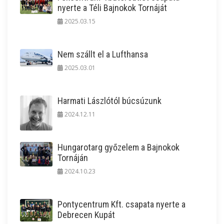
nyerte a Téli Bajnokok Tornáját
2025.03.15
Nem szállt el a Lufthansa
2025.03.01
Harmati Lászlótól búcsúzunk
2024.12.11
Hungarotarg győzelem a Bajnokok
Tornáján
2024.10.23
Pontycentrum Kft. csapata nyerte a
Debrecen Kupát