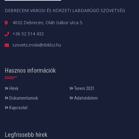
DEBRECENI VÁROSI ÉS KÖRZETI LABDARÚGÓ SZÖVETSÉG
4032 Debrecen, Oláh Gábor utca 5.
+36 52 514 432
szovets.iroda@dvklsz.hu
Hasznos információk
Hírek
Terem 2021
Dokumentumok
Adatvédelem
Kapcsolat
Legfrissebb hírek