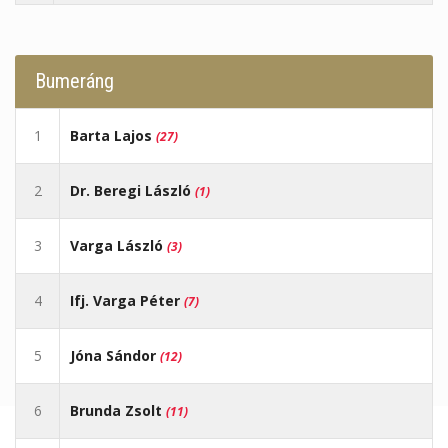
Bumeráng
1
Barta Lajos
(27)
2
Dr. Beregi László
(1)
3
Varga László
(3)
4
Ifj. Varga Péter
(7)
5
Jóna Sándor
(12)
6
Brunda Zsolt
(11)