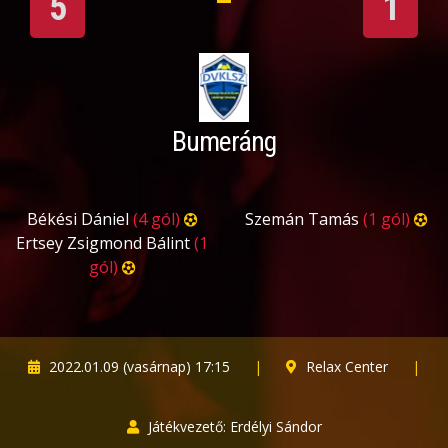
5
1
Bumeráng
Békési Dániel
(4 gól)
Szemán Tamás
(1 gól)
Ertsey Zsigmond Bálint
(1
gól)
2022.01.09 (vasárnap) 17:15
|
Relax Center
|
Játékvezető: Erdélyi Sándor