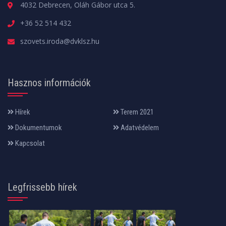
4032 Debrecen, Oláh Gábor utca 5.
+36 52 514 432
szovets.iroda@dvklsz.hu
Hasznos információk
Hírek
Terem 2021
Dokumentumok
Adatvédelem
Kapcsolat
Legfrissebb hírek