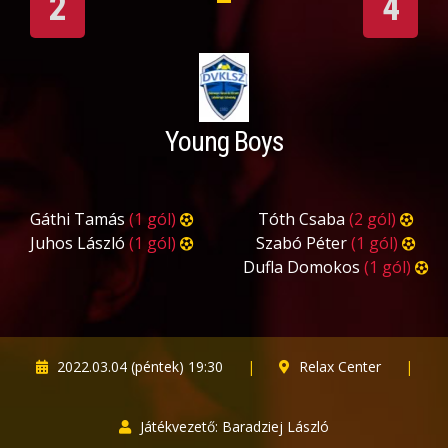
2
4
Young Boys
Gáthi Tamás
(1 gól)
Tóth Csaba
(2 gól)
Juhos László
(1 gól)
Szabó Péter
(1 gól)
Dufla Domokos
(1 gól)
2022.03.04 (péntek) 19:30
|
Relax Center
|
Játékvezető: Baradziej László