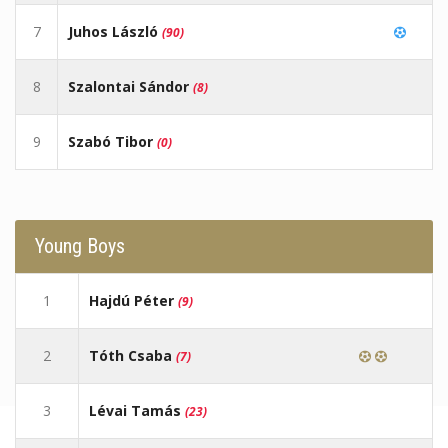
7
Juhos László
(90)
8
Szalontai Sándor
(8)
9
Szabó Tibor
(0)
Young Boys
1
Hajdú Péter
(9)
2
Tóth Csaba
(7)
3
Lévai Tamás
(23)