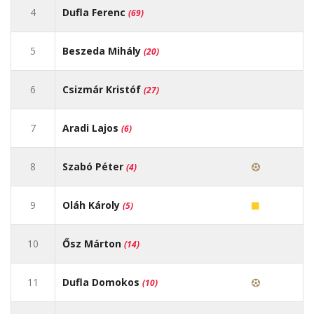
4
Dufla Ferenc
(69)
5
Beszeda Mihály
(20)
6
Csizmár Kristóf
(27)
7
Aradi Lajos
(6)
8
Szabó Péter
(4)
9
Oláh Károly
(5)
10
Ősz Márton
(14)
11
Dufla Domokos
(10)