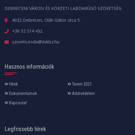
DEBRECENI VÁROSI ÉS KÖRZETI LABDARÚGÓ SZÖVETSÉG
4032 Debrecen, Oláh Gábor utca 5.
+36 52 514 432
szovets.iroda@dvklsz.hu
Hasznos információk
Hírek
Terem 2021
Dokumentumok
Adatvédelem
Kapcsolat
Legfrissebb hírek