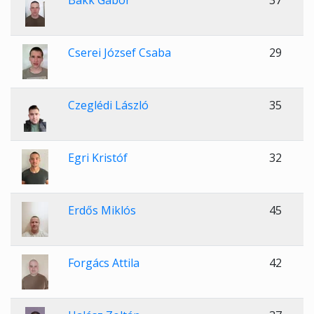
Bakk Gábor
37
Cserei József Csaba
29
Czeglédi László
35
Egri Kristóf
32
Erdős Miklós
45
Forgács Attila
42