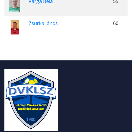
Varga Béla
55
Zsurka János
60