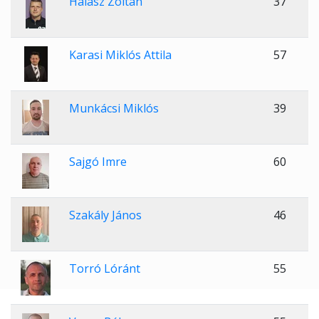
Halász Zoltán
37
Karasi Miklós Attila
57
Munkácsi Miklós
39
Sajgó Imre
60
Szakály János
46
Torró Lóránt
55