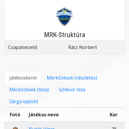
MRK-Struktúra
Csapatvezető
Rácz Norbert
Játékoskeret
Mérkőzések (részletes)
Mérkőzések (lista)
Góllövő lista
Sárga lap(ok)
Fotó
Játékos neve
Kor