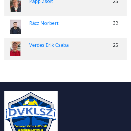
Papp Zsolt
25
Rácz Norbert
32
Verdes Erik Csaba
25