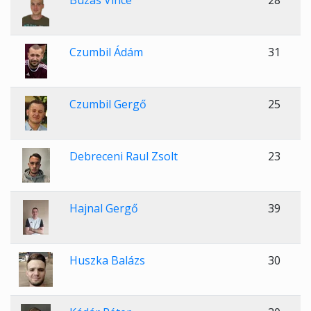
Buzás Vince
28
Czumbil Ádám
31
Czumbil Gergő
25
Debreceni Raul Zsolt
23
Hajnal Gergő
39
Huszka Balázs
30