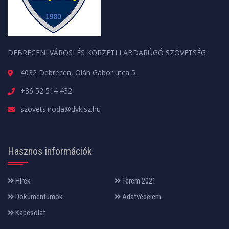
DEBRECENI VÁROSI ÉS KÖRZETI LABDARÚGÓ SZÖVETSÉG
4032 Debrecen, Oláh Gábor utca 5.
+36 52 514 432
szovets.iroda@dvklsz.hu
Hasznos információk
Hírek
Terem 2021
Dokumentumok
Adatvédelem
Kapcsolat