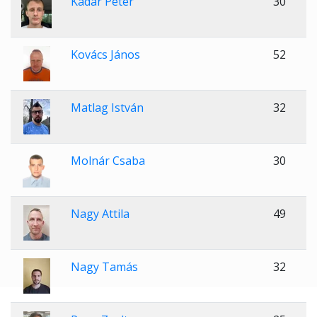
Kádár Péter
30
Kovács János
52
Matlag István
32
Molnár Csaba
30
Nagy Attila
49
Nagy Tamás
32