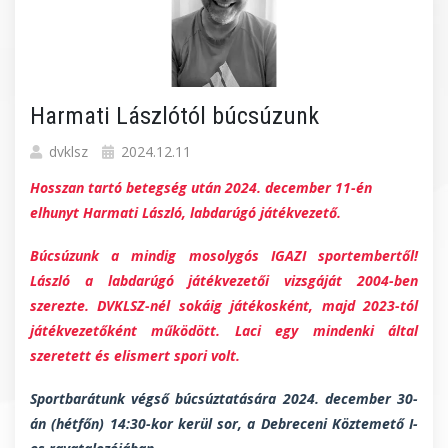
Harmati Lászlótól búcsúzunk
dvklsz
2024.12.11
Hosszan tartó betegség után 2024. december 11-én
elhunyt Harmati László, labdarúgó játékvezető.
Búcsúzunk a mindig mosolygós IGAZI sportembertől!
László a labdarúgó játékvezetői vizsgáját 2004-ben
szerezte. DVKLSZ-nél sokáig játékosként, majd 2023-tól
játékvezetőként működött. Laci egy mindenki által
szeretett és elismert spori volt.
Sportbarátunk végső búcsúztatására 2024. december 30-
án (hétfőn) 14:30-kor kerül sor, a Debreceni Köztemető I-