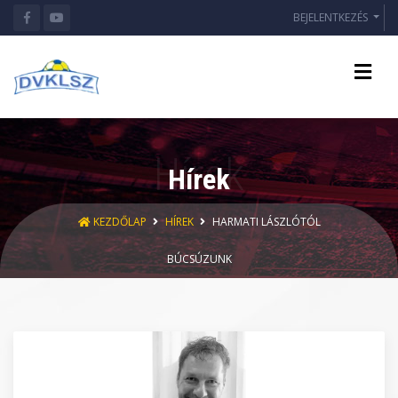
BEJELENTKEZÉS
Hírek
KEZDŐLAP
HÍREK
HARMATI LÁSZLÓTÓL
BÚCSÚZUNK