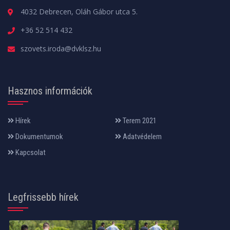
4032 Debrecen, Oláh Gábor utca 5.
+36 52 514 432
szovets.iroda@dvklsz.hu
Hasznos információk
Hírek
Terem 2021
Dokumentumok
Adatvédelem
Kapcsolat
Legfrissebb hírek