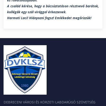
es ravatalozójában.
A család kérése, hogy a búcsúztatáson résztvevő barátok,
kollégák egy szál virággal érkezzenek.
Harmati Laci! Hiányozni fogsz! Emlékedet megőrizzük!
DEBRECENI VÁROSI ÉS KÖRZETI LABDARÚGÓ SZÖVETSÉG