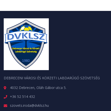
DEBRECENI VÁROSI ÉS KÖRZETI LABDARÚGÓ SZÖVETSÉG
4032 Debrecen, Oláh Gábor utca 5.
+36 52 514 432
szovets.iroda@dvklsz.hu