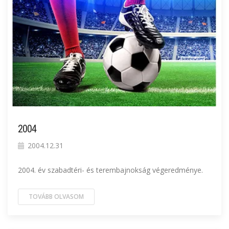
2004
2004.12.31
2004. év szabadtéri- és terembajnokság végeredménye.
TOVÁBB OLVASOM