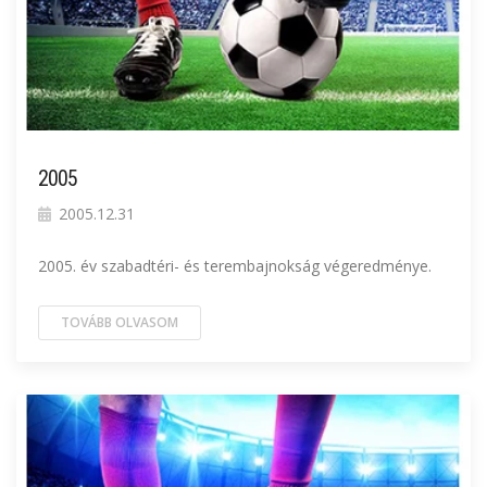
2005
2005.12.31
2005. év szabadtéri- és terembajnokság végeredménye.
TOVÁBB OLVASOM