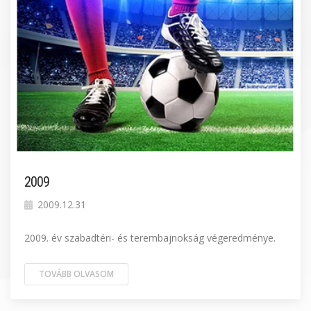
2009
2009.12.31
2009. év szabadtéri- és terembajnokság végeredménye.
TOVÁBB OLVASOM