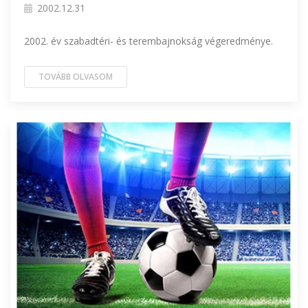
2002.12.31
2002. év szabadtéri- és terembajnokság végeredménye.
TOVÁBB OLVASOM