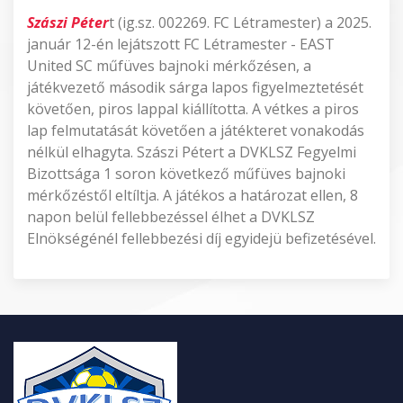
Szászi Péter
t (ig.sz. 002269. FC Létramester) a 2025.
január 12-én lejátszott FC Létramester - EAST
United SC műfüves bajnoki mérkőzésen, a
játékvezető második sárga lapos figyelmeztetését
követően, piros lappal kiállította. A vétkes a piros
lap felmutatását követően a játékteret vonakodás
nélkül elhagyta. Szászi Pétert a DVKLSZ Fegyelmi
Bizottsága 1 soron következő műfüves bajnoki
mérkőzéstől eltíltja. A játékos a határozat ellen, 8
napon belül fellebbezéssel élhet a DVKLSZ
Elnökségénél fellebbezési díj egyidejü befizetésével.