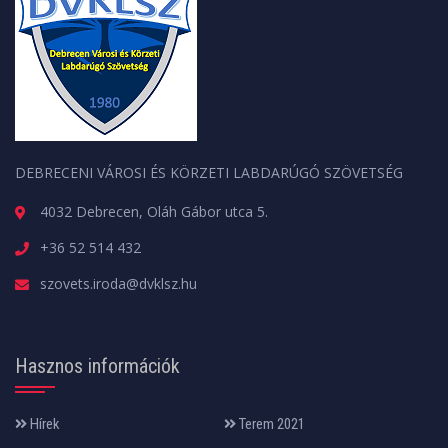
DEBRECENI VÁROSI ÉS KÖRZETI LABDARÚGÓ SZÖVETSÉG
4032 Debrecen, Oláh Gábor utca 5.
+36 52 514 432
szovets.iroda@dvklsz.hu
Hasznos információk
Hírek
Terem 2021