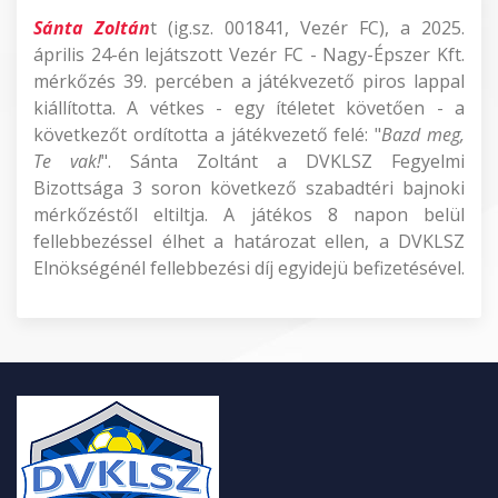
Sánta Zoltán
t (ig.sz. 001841, Vezér FC), a 2025.
április 24-én lejátszott Vezér FC - Nagy-Épszer Kft.
mérkőzés 39. percében a játékvezető piros lappal
kiállította. A vétkes - egy ítéletet követően - a
következőt ordította a játékvezető felé: "
Bazd meg,
Te vak!
". Sánta Zoltánt a DVKLSZ Fegyelmi
Bizottsága 3 soron következő szabadtéri bajnoki
mérkőzéstől eltiltja. A játékos 8 napon belül
fellebbezéssel élhet a határozat ellen, a DVKLSZ
Elnökségénél fellebbezési díj egyidejü befizetésével.