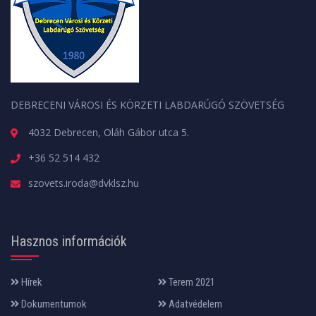
DEBRECENI VÁROSI ÉS KÖRZETI LABDARÚGÓ SZÖVETSÉG
4032 Debrecen, Oláh Gábor utca 5.
+36 52 514 432
szovets.iroda@dvklsz.hu
Hasznos információk
Hírek
Terem 2021
Dokumentumok
Adatvédelem