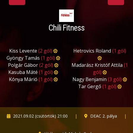
Chili Fitness
Kiss Levente
(2 gól)
Hetrovics Roland
(1 gól)
Gyöngy Tamás
(1 gól)
Polgár Gábor
(2 gól)
Madarász Kristóf Attila
(1
Kasuba Máté
(1 gól)
gól)
Kónya Márió
(1 gól)
Nagy Benjamin
(3 gól)
Tar Gergő
(1 gól)
2021.09.02 (csütörtök) 21:00
|
DEAC 2. pálya
|