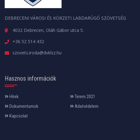
DEBRECENI VÁROSI ÉS KÖRZETI LABDARÚGÓ SZÖVETSÉG
4032 Debrecen, Oláh Gábor utca 5.
+36 52 514 432
szovets.iroda@dvklsz.hu
Hasznos információk
Hírek
Terem 2021
Dokumentumok
Adatvédelem
Kapcsolat