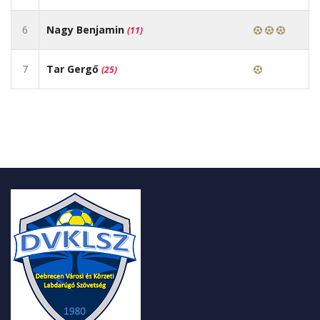
6
Nagy Benjamin
(11)
7
Tar Gergő
(25)