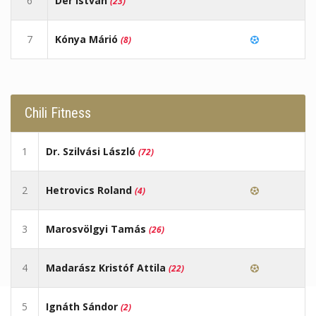
6
Dér István
(23)
7
Kónya Márió
(8)
Chili Fitness
1
Dr. Szilvási László
(72)
2
Hetrovics Roland
(4)
3
Marosvölgyi Tamás
(26)
4
Madarász Kristóf Attila
(22)
5
Ignáth Sándor
(2)