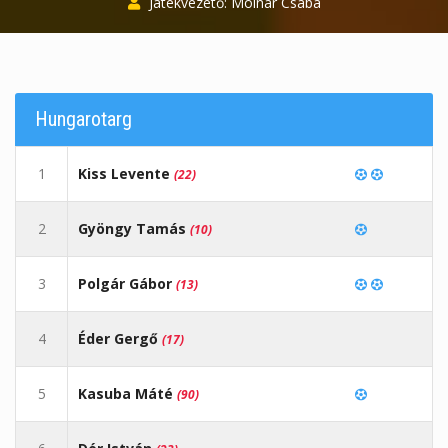
Játékvezető: Molnár Csaba
Hungarotarg
1
Kiss Levente
(22)
2
Gyöngy Tamás
(10)
3
Polgár Gábor
(13)
4
Éder Gergő
(17)
5
Kasuba Máté
(90)