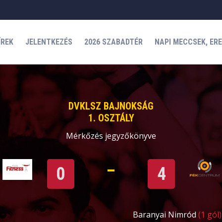
ÍREK
JELENTKEZÉS
2026 SZABADTÉR
NAPI MECCSEK, ER
DVKLSZ BAJNOKSÁG
1. OSZTÁLY
Mérkőzés jegyzőkönyve
0
4
Baranyai Nimród
(1 gól)