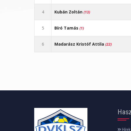
4
Kubán Zoltán
(13)
5
Bíró Tamás
(1)
6
Madarász Kristóf Attila
(22)
Hasz
Hírek