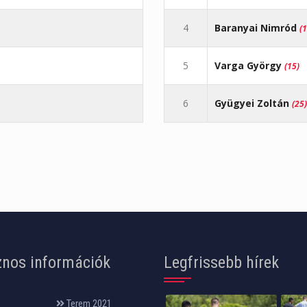
4
Baranyai Nimród
(1
5
Varga György
(15)
6
Gyügyei Zoltán
(25)
nos információk
Legfrissebb hírek
Terem 2021