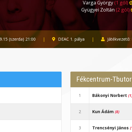
Varga György
(1 gól)
Gyügyei Zoltán
(2 gól)
.15 (szerda) 21:00
|
DEAC 1. pálya
|
Játékvezető: 
Fékcentrum-Tbutor
1
Bákonyi Norbert
(1
2
Kun Ádám
(8)
3
Trencsényi János
(