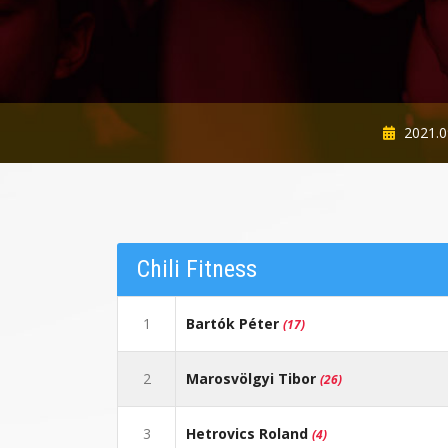
2021.09
Chili Fitness
1
Bartók Péter
(17)
2
Marosvölgyi Tibor
(26)
3
Hetrovics Roland
(4)