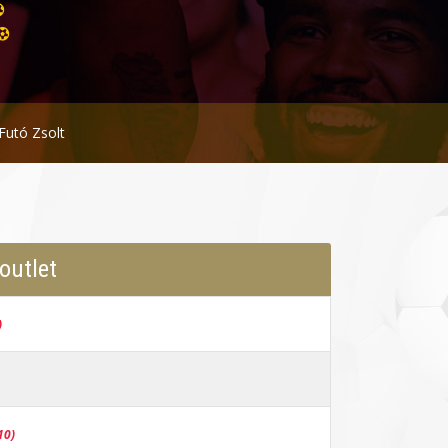
Futó Zsolt
outlet
)
10)