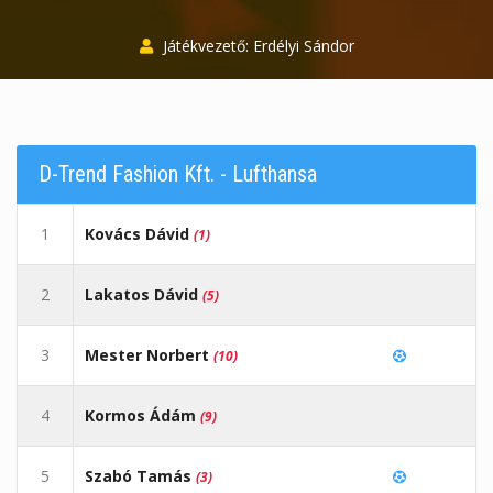
Játékvezető: Erdélyi Sándor
D-Trend Fashion Kft. - Lufthansa
1
Kovács Dávid
(1)
2
Lakatos Dávid
(5)
3
Mester Norbert
(10)
4
Kormos Ádám
(9)
5
Szabó Tamás
(3)