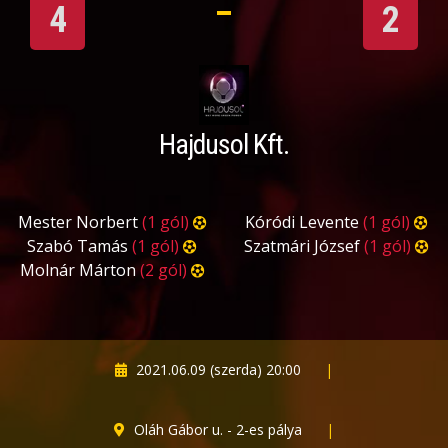
4
2
Hajdusol Kft.
Mester Norbert
(1 gól)
Kóródi Levente
(1 gól)
Szabó Tamás
(1 gól)
Szatmári József
(1 gól)
Molnár Márton
(2 gól)
2021.06.09 (szerda) 20:00
|
Oláh Gábor u. - 2-es pálya
|