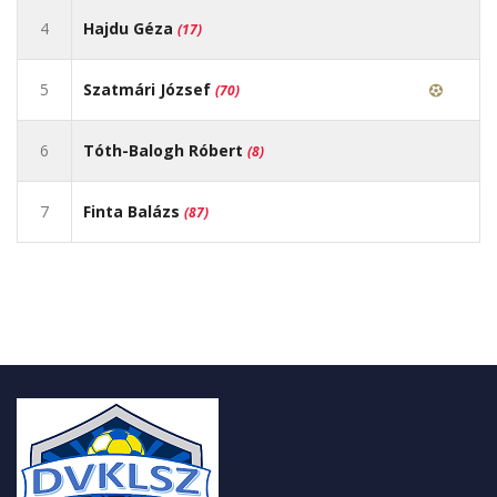
4
Hajdu Géza
(17)
5
Szatmári József
(70)
6
Tóth-Balogh Róbert
(8)
7
Finta Balázs
(87)