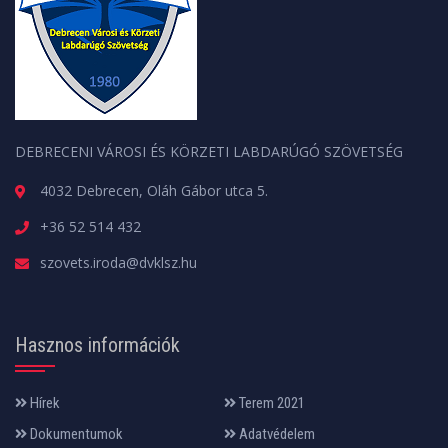
DEBRECENI VÁROSI ÉS KÖRZETI LABDARÚGÓ SZÖVETSÉG
4032 Debrecen, Oláh Gábor utca 5.
+36 52 514 432
szovets.iroda@dvklsz.hu
Hasznos információk
Hírek
Terem 2021
Dokumentumok
Adatvédelem