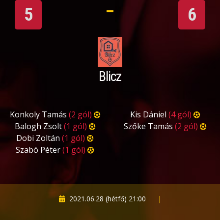
5
6
Blicz
Konkoly Tamás
(2 gól)
Kis Dániel
(4 gól)
Balogh Zsolt
(1 gól)
Szőke Tamás
(2 gól)
Dobi Zoltán
(1 gól)
Szabó Péter
(1 gól)
2021.06.28 (hétfő) 21:00
|