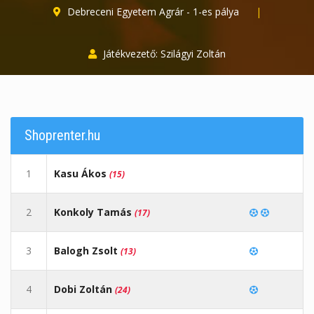
Debreceni Egyetem Agrár - 1-es pálya
|
Játékvezető: Szilágyi Zoltán
Shoprenter.hu
1
Kasu Ákos
(15)
2
Konkoly Tamás
(17)
3
Balogh Zsolt
(13)
4
Dobi Zoltán
(24)