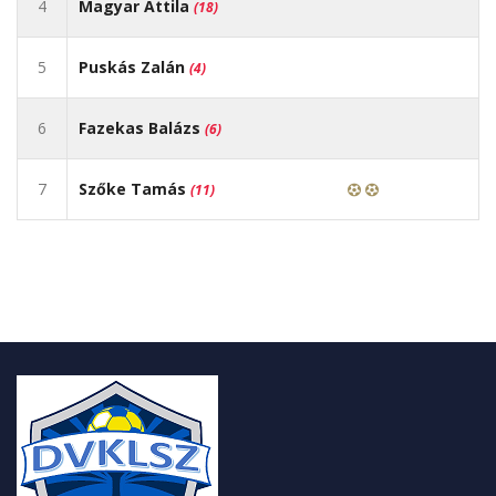
4
Magyar Attila
(18)
5
Puskás Zalán
(4)
6
Fazekas Balázs
(6)
7
Szőke Tamás
(11)