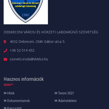
DEBRECENI VÁROSI ÉS KÖRZETI LABDARÚGÓ SZÖVETSÉG
4032 Debrecen, Oláh Gábor utca 5.
+36 52 514 432
szovets.iroda@dvklsz.hu
Hasznos információk
Hírek
Terem 2021
Dokumentumok
Adatvédelem
Kapcsolat