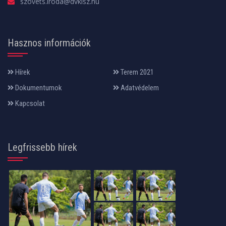
szovets.iroda@dvklsz.hu
Hasznos információk
Hírek
Terem 2021
Dokumentumok
Adatvédelem
Kapcsolat
Legfrissebb hírek