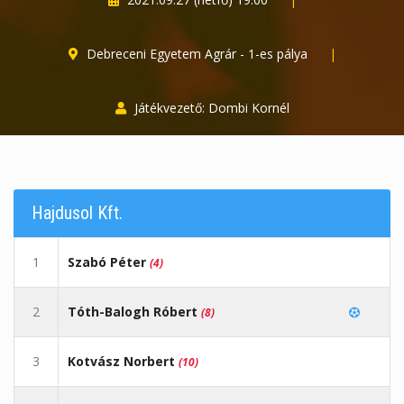
Debreceni Egyetem Agrár - 1-es pálya
|
Játékvezető: Dombi Kornél
Hajdusol Kft.
1
Szabó Péter
(4)
2
Tóth-Balogh Róbert
(8)
3
Kotvász Norbert
(10)