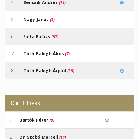
4
Bencsik András
(11)
5
Nagy János
(9)
6
Finta Balázs
(87)
7
Tóth-Balogh Ákos
(7)
8
Tóth-Balogh Árpád
(88)
Chili Fitness
1
Bartók Péter
(9)
2
Dr. Szabó Marcell
(11)