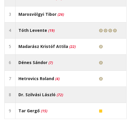
3
Marosvölgyi Tibor
(26)
4
Tóth Levente
(19)
5
Madarász Kristóf Attila
(22)
6
Dénes Sándor
(7)
7
Hetrovics Roland
(4)
8
Dr. Szilvási László
(72)
9
Tar Gergő
(15)