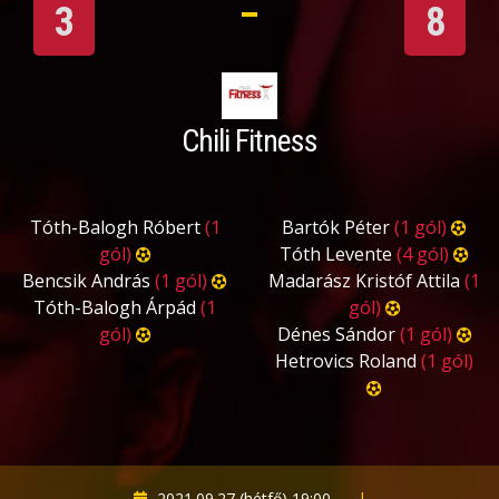
3
8
Chili Fitness
Tóth-Balogh Róbert
(1
Bartók Péter
(1 gól)
gól)
Tóth Levente
(4 gól)
Bencsik András
(1 gól)
Madarász Kristóf Attila
(1
Tóth-Balogh Árpád
(1
gól)
gól)
Dénes Sándor
(1 gól)
Hetrovics Roland
(1 gól)
2021.09.27 (hétfő) 19:00
|