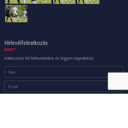
Hírlevélfeliratkozás
Iratkozzon fel hírlevelünkre és legyen naprakész!
Adatkezelési tájékoztató
FELIRATKOZOM
Minden jog fenntartva. © 2026 | A weboldalt a
web24design