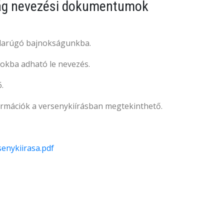
kság nevezési dokumentumok
labdarúgó bajnokságunkba.
tokba adható le nevezés.
.
formációk a versenykiírásban megtekinthető.
enykiirasa.pdf