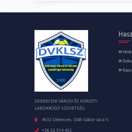
Hasz
Hírek
Doku
Kapc
DEBRECENI VÁROSI ÉS KÖRZETI
LABDARÚGÓ SZÖVETSÉG
4032 Debrecen, Oláh Gábor utca 5.
+36 52 514 432