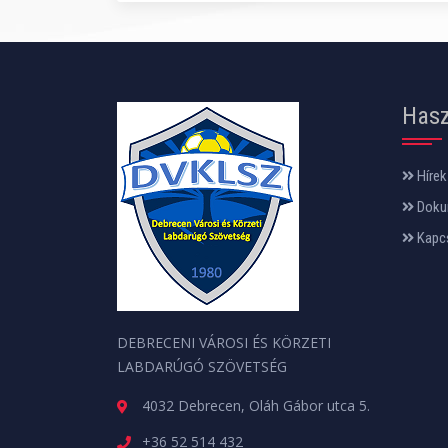
Hasz
Hírek
Doku
Kapc
DEBRECENI VÁROSI ÉS KÖRZETI
LABDARÚGÓ SZÖVETSÉG
4032 Debrecen, Oláh Gábor utca 5.
+36 52 514 432