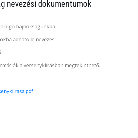
kság nevezési dokumentumok
labdarúgó bajnokságunkba.
tokba adható le nevezés.
.
formációk a versenykiírásban megtekinthető.
enykiirasa.pdf