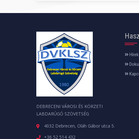
Hasz
Hírek
Doku
Kapc
DEBRECENI VÁROSI ÉS KÖRZETI
LABDARÚGÓ SZÖVETSÉG
4032 Debrecen, Oláh Gábor utca 5.
+36 52 514 432