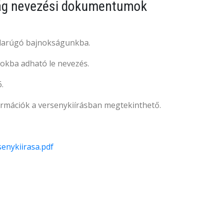
kság nevezési dokumentumok
labdarúgó bajnokságunkba.
tokba adható le nevezés.
.
formációk a versenykiírásban megtekinthető.
enykiirasa.pdf