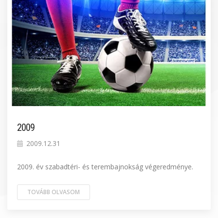
2009
2009.12.31
2009. év szabadtéri- és terembajnokság végeredménye.
TOVÁBB OLVASOM