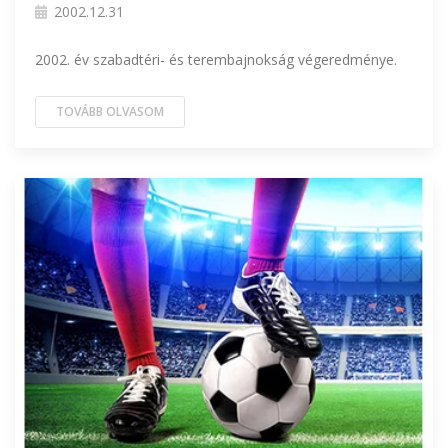
2002.12.31
2002. év szabadtéri- és terembajnokság végeredménye.
TOVÁBB OLVASOM