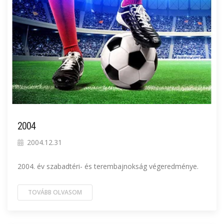
2004
2004.12.31
2004. év szabadtéri- és terembajnokság végeredménye.
TOVÁBB OLVASOM