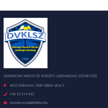
DEBRECENI VÁROSI ÉS KÖRZETI LABDARÚGÓ SZÖVETSÉG
4032 Debrecen, Oláh Gábor utca 5.
+36 52 514 432
szovets.iroda@dvklsz.hu