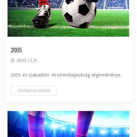
2005
2005.12.31
2005. év szabadtéri- és terembajnokság végeredménye.
TOVÁBB OLVASOM