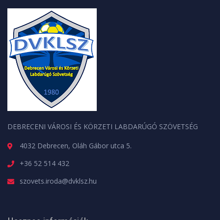
DEBRECENI VÁROSI ÉS KÖRZETI LABDARÚGÓ SZÖVETSÉG
4032 Debrecen, Oláh Gábor utca 5.
+36 52 514 432
szovets.iroda@dvklsz.hu