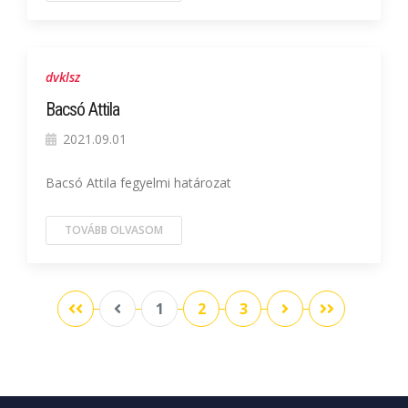
dvklsz
Bacsó Attila
2021.09.01
Bacsó Attila fegyelmi határozat
TOVÁBB OLVASOM
1
2
3