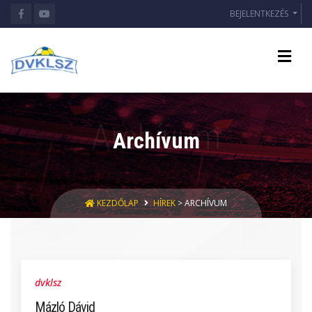
BEJELENTKEZÉS
Archívum
KEZDŐLAP
HÍREK
> ARCHÍVUM
dvklsz
Mázló Dávid