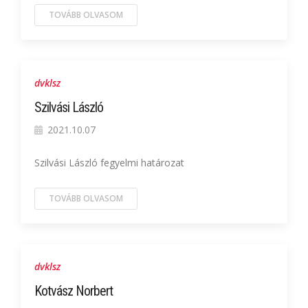
TOVÁBB OLVASOM
dvklsz
Szilvási László
2021.10.07
Szilvási László fegyelmi határozat
TOVÁBB OLVASOM
dvklsz
Kotvász Norbert